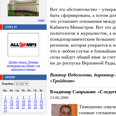
Вот это обстоятельство – утвер
быть сформирована, а потом до
далее
это установит отношения между
Кабинета Министров. Вот это д
ЗОНА IT
политологов и журналистов, а 
псевдопарламентским большинс
регионов, которая упирается и 
что в любом случае в ближайши
силы найдут общий язык за счет
Легкие деньги: Украина
ни до роспуска Верховной Рады
превращается в Мекку для
киберпреступников
Виктор Небоженко, директор 
АРХИВ
«Трейдент»
Перейти:
Пн.
Вт.
Ср.
Чт.
Пт.
Сб.
Вс.
Владимир Сапрыкин: «Следует
1
2
3
4
5
6
7
8
9
23.06.2006
10
11
12
13
14
15
16
17
18
19
20
21
22
23
Тимошенко озвучи
24
25
26
27
28
29
30
31
газовые соглашени