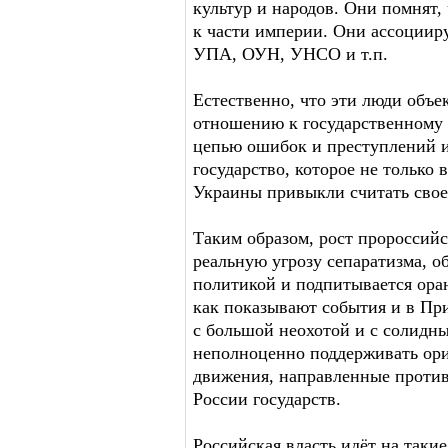
культур и народов. Они помнят,
к части империи. Они ассоцииру
УПА, ОУН, УНСО и т.п.
Естественно, что эти люди объ
отношению к государственному
цепью ошибок и преступлений 
государство, которое не только 
Украины привыкли считать свое
Таким образом, рост пророссий
реальную угрозу сепаратизма, о
политикой и подпитывается ора
как показывают события и в При
с большой неохотой и с солидн
неполноценно поддерживать ор
движения, направленные против
России государств.
Российская власть идёт на таки