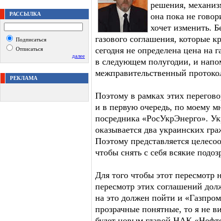
решения, механиз
РАССЫЛКА
она пока не говор
хочет изменить. Б
газового соглашения, которые к
Подписаться
сегодня не определена цена на г
Отписаться
далее
в следующем полугодии, и напо
межправительственный протоко
РЕКЛАМА
Поэтому в рамках этих перегов
и в первую очередь, по моему м
посредника «РосУкрЭнерго». Ук
оказывается два украинских гр
Поэтому представляется целесоо
чтобы снять с себя всякие подоз
Для того чтобы этот пересмотр н
пересмотр этих соглашений долж
на это должен пойти и «Газпром
прозрачные понятные, то я не в
будет новым главой НАК «Нефте