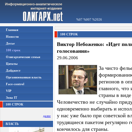
%07 %007 %2026
Главная
100 СТРОК
Новости
Виктор Небоженко: «Идет поли
Досье
голосования»
100 строк
Олигархические семьи
29.06.2006
Цитаты
За чисто фел
Дайджест
формированию
Организованная власть
регионов в оп
Face-control
главного, что
VIP
страны в виде
Зона IT
Человечество не случайно приду
100 СТРОК
одновременно выбирать и испол
у нас уже было при советской в
далее
трудящиеся пакетом регулярно г
ВЛАСТЬ
кончилось для страны.