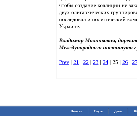
чтобы создание коалиции не за
двух олигархических группирово
последовал и политический ком
Украине.
Владимир Малинкович, директ
Международного института г
Prev
|
21
|
22
|
23
|
24
| 25 |
26
|
2
Новости
Слухи
Досье
10