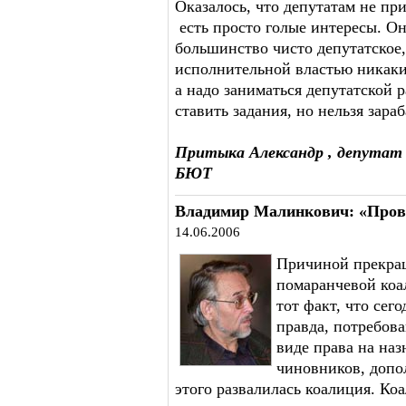
Оказалось, что депутатам не пр
есть просто голые интересы. Он
большинство чисто депутатское,
исполнительной властью никаки
а надо заниматься депутатской 
ставить задания, но нельзя зара
Притыка Александр , депутат 
БЮТ
Владимир Малинкович: «Пров
14.06.2006
Причиной прекращ
помаранчевой коал
тот факт, что сего
правда, потребова
виде права на на
чиновников, допол
этого развалилась коалиция. Ко