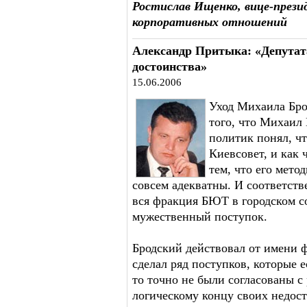
Ростислав Ищенко, вице-прези
корпоративных отношений
Александр Притыка: «Депутата
достоинства»
15.06.2006
Уход Михаила Бро
того, что Михаил
политик понял, чт
Киевсовет, и как 
тем, что его мето
совсем адекватны. И соответств
вся фракция БЮТ в городском со
мужественный поступок.
Бродский действовал от имени 
сделал ряд поступков, которые 
то точно не были согласованы 
логическому концу своих недост