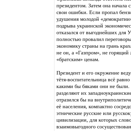
президентом. Затем она начала 
свои ошибки. Если пропал бензи
удушения молодой «демократии»
подрыва украинской экономичес
отказался от выгоднейших для У
полностью провалил переговоры
экономику страны на грань крах
не он, а «Газпром», не горящий
«братским» ценам.
Президент и его окружение ведут
тётя-воспитательница всё равно
какими бы бяками они не были.
разделяют их западноукраинские
отразился бы на внутриполитиче
её населения, компактно сосред
этнические русские или русско
цивилизации, для которых слово
взаимовыгодного сосуществовани