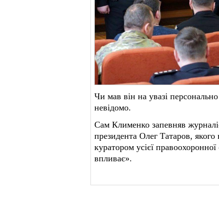
Чи мав він на увазі персонально
невідомо.
Сам Клименко запевняв журналі
президента Олег Татаров, яког
куратором усієї правоохоронної 
впливає».