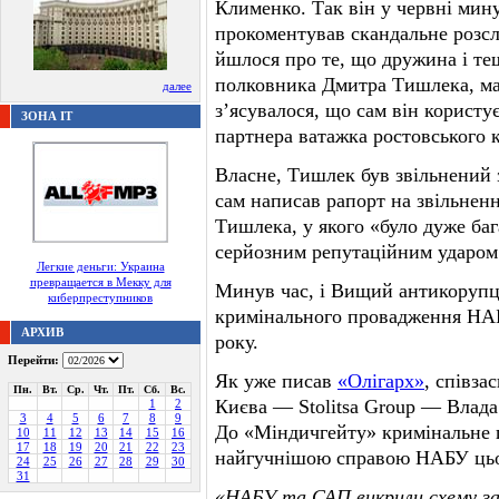
Клименко. Так він у червні мину
прокоментував скандальне розсл
йшлося про те, що дружина і те
полковника Дмитра Тишлека, маю
далее
з’ясувалося, що сам він корист
ЗОНА IT
партнера ватажка ростовського 
Власне, Тишлек був звільнений з
сам написав рапорт на звільнен
Тишлека, у якого «було дуже баг
серйозним репутаційним ударом 
Легкие деньги: Украина
превращается в Мекку для
Минув час, і Вищий антикорупц
киберпреступников
кримінального провадження НАБ
АРХИВ
року.
Перейти:
Як уже писав
«Олігарх»
, співза
Пн.
Вт.
Ср.
Чт.
Пт.
Сб.
Вс.
Києва — Stolitsa Group — Влад
1
2
3
4
5
6
7
8
9
До «Міндичгейту» кримінальне
10
11
12
13
14
15
16
17
18
19
20
21
22
23
найгучнішою справою НАБУ цьо
24
25
26
27
28
29
30
31
«НАБУ та САП викрили схему зав