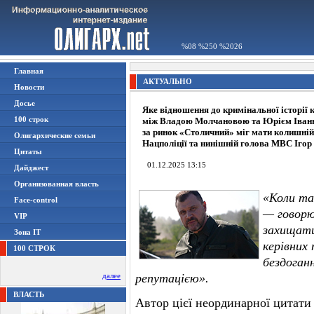
%08 %250 %2026
Главная
АКТУАЛЬНО
Новости
Досье
Яке відношення до кримінальної історії 
100 строк
між Владою Молчановою та Юрієм Іва
за ринок «Столичний» міг мати колишній
Олигархические семьи
Нацполіції та нинішній голова МВС Іго
Цитаты
01.12.2025 13:15
Дайджест
Организованная власть
«Коли та
Face-control
— говорю
VIP
захищати
Зона IT
керівних 
100 СТРОК
бездоган
далее
репутацією».
ВЛАСТЬ
Автор цієї неординарної цитати