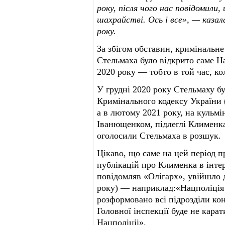
року, після чого нас повідомили
шахрайстві. Ось і все», — каза
року.
За збігом обставин, криміналь
Стельмаха було відкрито саме Н
2020 року — тобто в той час, к
У грудні 2020 року Стельмаху бу
Кримінального кодексу України 
а в лютому 2021 року, на кульм
Іванющенком, підлеглі Клименка
оголосили Стельмаха в розшук.
Цікаво, що саме на цей період 
публікацій про Клименка в інте
повідомляв «Олігарх», увійшло 
року) — наприклад:«Нацполіція 
розформовано всі підрозділи ко
Головної інспекції буде не кара
Нацполіціі».