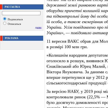
державної землі ринковою вартіс
РАССЫЛКА
оборудки причетні колишній нар
та підконтрольні йому дві особ
Подписаться
їй особа, а також екскерівник 
Отписаться
України. Усім повідомлено про пі
далее
України», — повідомило антикору
РЕКЛАМА
11 вересня ВАКС обрав для Молч
в розмірі 100 млн грн.
«Колишнім народним депутатом У
оголосило в розшук, виявився
Єнакіївський або Юрец Малий, 
Віктора Януковича. За даними 
вперше перетнулися ще у 2012 
сільськогосподарської продукці
За версією НАБУ, у 2019 році мі
контролювали ринок (22,5% — 
було досягнуто домовленості пр