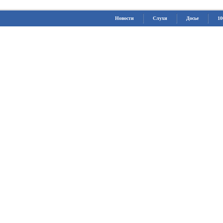
Новости
Слухи
Досье
10