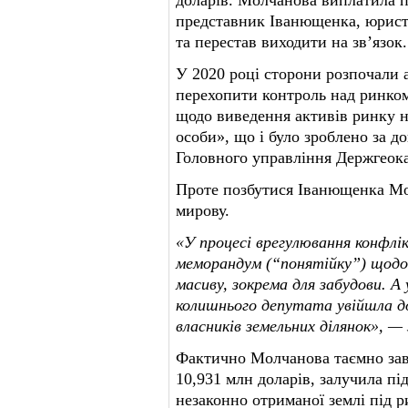
доларів. Молчанова виплатила п
представник Іванющенка, юрист
та перестав виходити на зв’язок.
У 2020 році сторони розпочали 
перехопити контроль над ринком
щодо виведення активів ринку н
особи», що і було зроблено за 
Головного управління Держгеока
Проте позбутися Іванющенка Мол
мирову.
«У процесі врегулювання конфлі
меморандум (“понятійку”) щодо 
масиву, зокрема для забудови. А 
колишнього депутата увійшла д
власників земельних ділянок», —
Фактично Молчанова таємно зав
10,931 млн доларів, залучила пі
незаконно отриманої землі під р