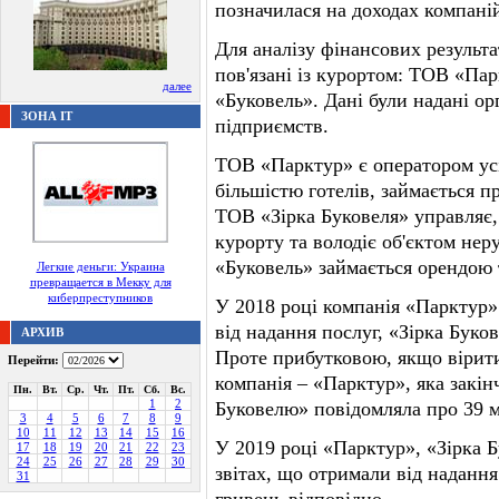
позначилася на доходах компаній
Для аналізу фінансових результа
пов'язані із курортом: ТОВ «Па
далее
«Буковель». Дані були надані ор
ЗОНА IT
підприємств.
ТОВ «Парктур» є оператором усі
більшістю готелів, займається п
ТОВ «Зірка Буковеля» управляє, 
курорту та володіє об'єктом нер
«Буковель» займається орендою 
Легкие деньги: Украина
превращается в Мекку для
киберпреступников
У 2018 році компанія «Парктур»
від надання послуг, «Зірка Буко
АРХИВ
Проте прибутковою, якщо вірити
Перейти:
компанія – «Парктур», яка закінч
Пн.
Вт.
Ср.
Чт.
Пт.
Сб.
Вс.
1
2
Буковелю» повідомляла про 39 м
3
4
5
6
7
8
9
10
11
12
13
14
15
16
У 2019 році «Парктур», «Зірка 
17
18
19
20
21
22
23
24
25
26
27
28
29
30
звітах, що отримали від надання
31