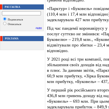
гривень відповідно.
РАССЫЛКА
«Парктур» і «Буковель» повідом
(110,4 млн і 17,4 млн відповідн
задекларувала 427 млн прибутку
Подписаться
Отписаться
Під час пандемії коронавірусу у
далее
послуг суттєво не змінився: «Па
РЕКЛАМА
Буковелю» – 219,8 млн., «Букове
відзвітували про збитки – 23,4 м
відповідно.
У 2021 році всі три компанії, по
збільшення своїх доходів від на
в плюс. За даними звітів, «Парк
60,9 млн прибутку, «Зірка Буков
млн прибутку, «Буковель» – 437,
У перший рік російського вторг
436,8 млн гривень доходу від на
«Буковель» – 693 млн. При цьо
задекларувала прибуток – 849,9 