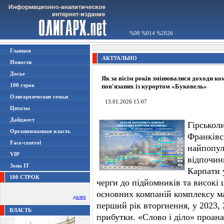
%08 %014 %2026
Главная
АКТУАЛЬНО
Новости
Досье
Як за вісім років змінювалися доходи ко
100 строк
пов'язаних із курортом «Буковель»
Олигархические семьи
13.01.2026 15:07
Цитаты
Дайджест
Гірськол
Организованная власть
Франківс
Face-control
найпопул
VIP
відпочинк
Зона IT
Карпати у
100 СТРОК
черги до підйомників та високі ц
основних компаній комплексу ма
далее
перший рік вторгнення, у 2023, 
ВЛАСТЬ
прибутки. «Слово і діло» проан