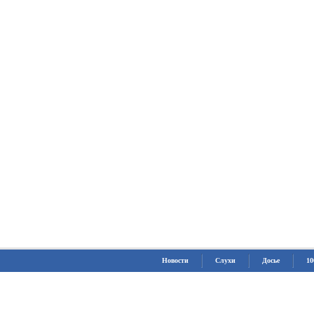
Новости
Слухи
Досье
10