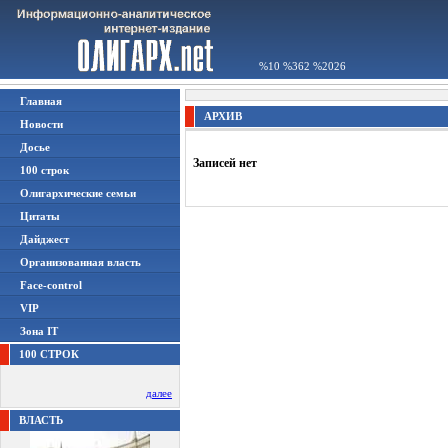
%10 %362 %2026
Главная
АРХИВ
Новости
Досье
Записей нет
100 строк
Олигархические семьи
Цитаты
Дайджест
Организованная власть
Face-control
VIP
Зона IT
100 СТРОК
далее
ВЛАСТЬ