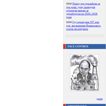
Понад три трильйони за
13:51
три роки: уряд затвердив
стратегію виплат за
держборгом на 2026–2028
роки
Суд арештував 197 млн
12:52
грн, які компанія Новинського
хотіла легалізувати
FACE-CONTROL
далее