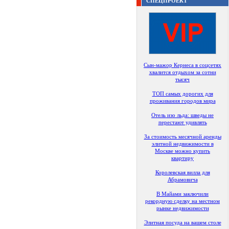
СПЕЦПРОЕКТ
Сын-мажор Кернеса в соцсетях
хвалится отдыхом за сотни
тысяч
ТОП самых дорогих для
проживания городов мира
Отель изо льда: шведы не
перестают удивлять
За стоимость месячной аренды
элитной недвижимости в
Москве можно купить
квартиру
Королевская вилла для
Абрамовича
В Майами заключили
рекордную сделку на местном
рынке недвижимости
Элитная посуда на вашем столе