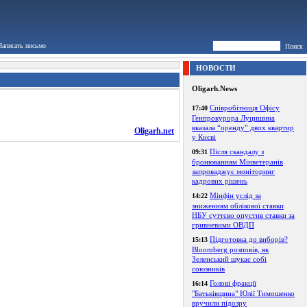
Написать письмо
Поиск
НОВОСТИ
Oligarh.News
Співробітниця Офісу
17:40
Генпрокурора Луцишина
вказала “оренду” двох квартир
Oligarh.net
у Києві
Після скандалу з
09:31
бронюванням Мінветеранів
запроваджує моніторинг
кадрових рішень
Мінфін услід за
14:22
зниженням облікової ставки
НБУ суттєво опустив ставки за
гривневими ОВДП
Підготовка до виборів?
15:13
Bloomberg розповів, як
Зеленський шукає собі
союзників
Голові фракції
16:14
"Батьківщина" Юлії Тимошенко
вручили підозру