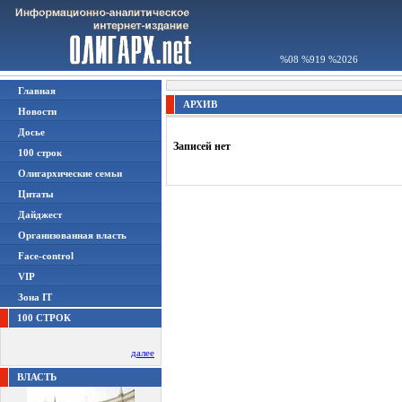
%08 %919 %2026
Главная
АРХИВ
Новости
Досье
Записей нет
100 строк
Олигархические семьи
Цитаты
Дайджест
Организованная власть
Face-control
VIP
Зона IT
100 СТРОК
далее
ВЛАСТЬ