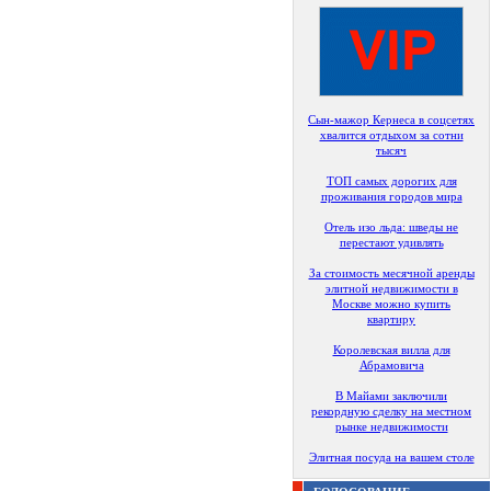
Сын-мажор Кернеса в соцсетях
хвалится отдыхом за сотни
тысяч
ТОП самых дорогих для
проживания городов мира
Отель изо льда: шведы не
перестают удивлять
За стоимость месячной аренды
элитной недвижимости в
Москве можно купить
квартиру
Королевская вилла для
Абрамовича
В Майами заключили
рекордную сделку на местном
рынке недвижимости
Элитная посуда на вашем столе