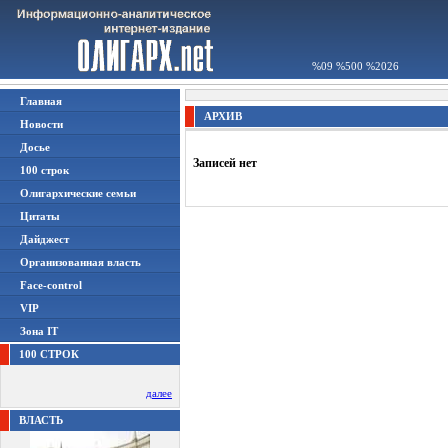
%09 %500 %2026
Главная
АРХИВ
Новости
Досье
Записей нет
100 строк
Олигархические семьи
Цитаты
Дайджест
Организованная власть
Face-control
VIP
Зона IT
100 СТРОК
далее
ВЛАСТЬ