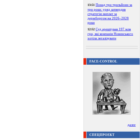
Понад три трильйони за
13:51
три роки: уряд затвердив
стратегію виплат за
держборгом на 2026–2028
роки
Суд арештував 197 млн
12:52
грн, які компанія Новинського
хотіла легалізувати
FACE-CONTROL
далее
СПЕЦПРОЕКТ