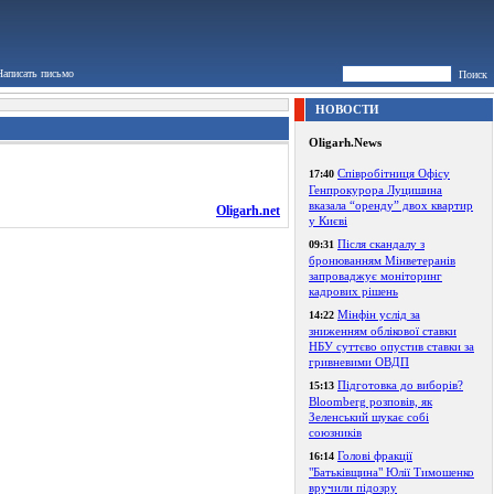
Написать письмо
Поиск
НОВОСТИ
Oligarh.News
Співробітниця Офісу
17:40
Генпрокурора Луцишина
вказала “оренду” двох квартир
Oligarh.net
у Києві
Після скандалу з
09:31
бронюванням Мінветеранів
запроваджує моніторинг
кадрових рішень
Мінфін услід за
14:22
зниженням облікової ставки
НБУ суттєво опустив ставки за
гривневими ОВДП
Підготовка до виборів?
15:13
Bloomberg розповів, як
Зеленський шукає собі
союзників
Голові фракції
16:14
"Батьківщина" Юлії Тимошенко
вручили підозру