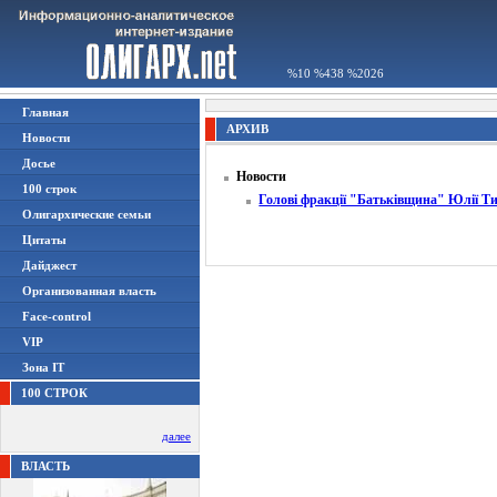
%10 %438 %2026
Главная
АРХИВ
Новости
Досье
Новости
100 строк
Голові фракції "Батьківщина" Юлії Т
Олигархические семьи
Цитаты
Дайджест
Организованная власть
Face-control
VIP
Зона IT
100 СТРОК
далее
ВЛАСТЬ