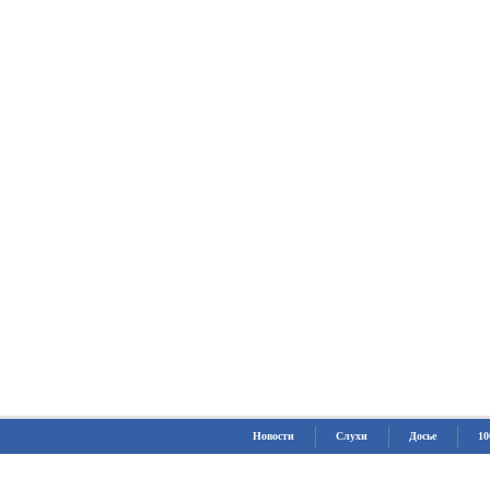
Новости
Слухи
Досье
10