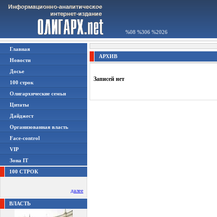
%08 %306 %2026
Главная
АРХИВ
Новости
Досье
Записей нет
100 строк
Олигархические семьи
Цитаты
Дайджест
Организованная власть
Face-control
VIP
Зона IT
100 СТРОК
далее
ВЛАСТЬ