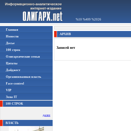
%10 %409 %2026
Главная
АРХИВ
Новости
Досье
Записей нет
100 строк
Олигархические семьи
Цитаты
Дайджест
Организованная власть
Face-control
VIP
Зона IT
100 СТРОК
далее
ВЛАСТЬ