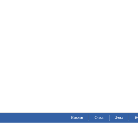
Новости
Слухи
Досье
10