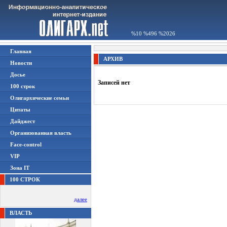
%10 %496 %2026
Главная
АРХИВ
Новости
Досье
Записей нет
100 строк
Олигархические семьи
Цитаты
Дайджест
Организованная власть
Face-control
VIP
Зона IT
100 СТРОК
далее
ВЛАСТЬ