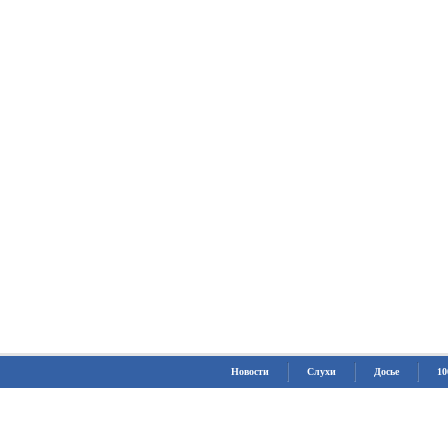
Новости
Слухи
Досье
10