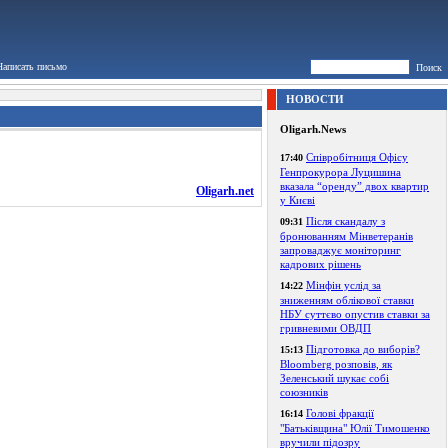
Написать письмо
Поиск
НОВОСТИ
Oligarh.News
Співробітниця Офісу
17:40
Генпрокурора Луцишина
вказала “оренду” двох квартир
Oligarh.net
у Києві
Після скандалу з
09:31
бронюванням Мінветеранів
запроваджує моніторинг
кадрових рішень
Мінфін услід за
14:22
зниженням облікової ставки
НБУ суттєво опустив ставки за
гривневими ОВДП
Підготовка до виборів?
15:13
Bloomberg розповів, як
Зеленський шукає собі
союзників
Голові фракції
16:14
"Батьківщина" Юлії Тимошенко
вручили підозру