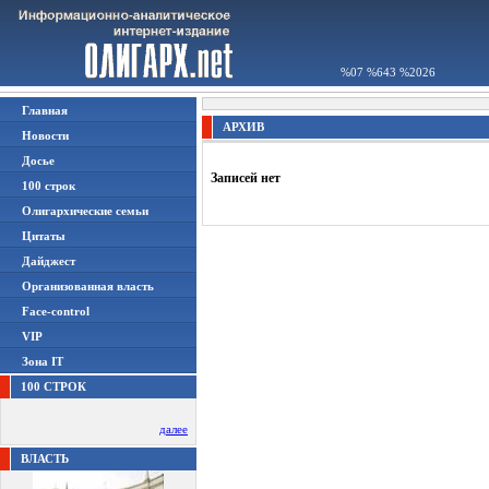
%07 %643 %2026
Главная
АРХИВ
Новости
Досье
Записей нет
100 строк
Олигархические семьи
Цитаты
Дайджест
Организованная власть
Face-control
VIP
Зона IT
100 СТРОК
далее
ВЛАСТЬ