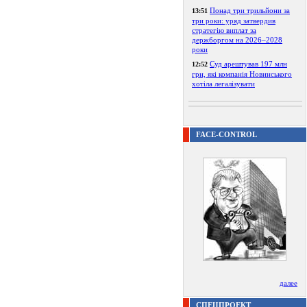
Понад три трильйони за
13:51
три роки: уряд затвердив
стратегію виплат за
держборгом на 2026–2028
роки
Суд арештував 197 млн
12:52
грн, які компанія Новинського
хотіла легалізувати
FACE-CONTROL
далее
СПЕЦПРОЕКТ