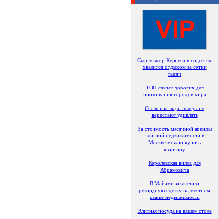
Сын-мажор Кернеса в соцсетях
хвалится отдыхом за сотни
тысяч
ТОП самых дорогих для
проживания городов мира
Отель изо льда: шведы не
перестают удивлять
За стоимость месячной аренды
элитной недвижимости в
Москве можно купить
квартиру
Королевская вилла для
Абрамовича
В Майами заключили
рекордную сделку на местном
рынке недвижимости
Элитная посуда на вашем столе