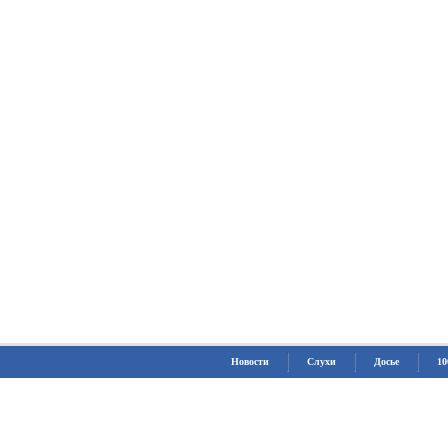
Новости
Слухи
Досье
10