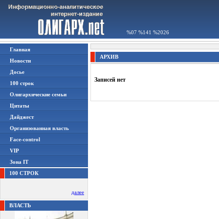
%07 %141 %2026
Главная
АРХИВ
Новости
Досье
Записей нет
100 строк
Олигархические семьи
Цитаты
Дайджест
Организованная власть
Face-control
VIP
Зона IT
100 СТРОК
далее
ВЛАСТЬ