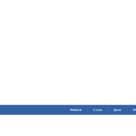
Новости
Слухи
Досье
10