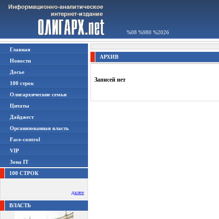
%08 %980 %2026
Главная
АРХИВ
Новости
Досье
Записей нет
100 строк
Олигархические семьи
Цитаты
Дайджест
Организованная власть
Face-control
VIP
Зона IT
100 СТРОК
далее
ВЛАСТЬ