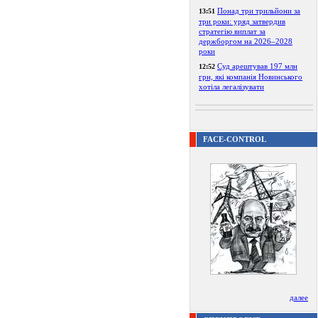
Понад три трильйони за
13:51
три роки: уряд затвердив
стратегію виплат за
держборгом на 2026–2028
роки
Суд арештував 197 млн
12:52
грн, які компанія Новинського
хотіла легалізувати
FACE-CONTROL
далее