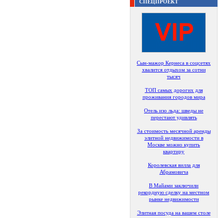
СПЕЦПРОЕКТ
Сын-мажор Кернеса в соцсетях
хвалится отдыхом за сотни
тысяч
ТОП самых дорогих для
проживания городов мира
Отель изо льда: шведы не
перестают удивлять
За стоимость месячной аренды
элитной недвижимости в
Москве можно купить
квартиру
Королевская вилла для
Абрамовича
В Майами заключили
рекордную сделку на местном
рынке недвижимости
Элитная посуда на вашем столе