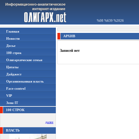
%08 %639 %2026
Главная
АРХИВ
Новости
Досье
Записей нет
100 строк
Олигархические семьи
Цитаты
Дайджест
Организованная власть
Face-control
VIP
Зона IT
100 СТРОК
далее
ВЛАСТЬ