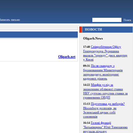
Написать письмо
Поиск
НОВОСТИ
Oligarh.News
Співробітниця Офісу
17:40
Генпрокурора Луцишина
вказала “оренду” двох квартир
Oligarh.net
у Києві
Після скандалу з
09:31
бронюванням Мінветеранів
запроваджує моніторинг
кадрових рішень
Мінфін услід за
14:22
зниженням облікової ставки
НБУ суттєво опустив ставки за
гривневими ОВДП
Підготовка до виборів?
15:13
Bloomberg розповів, як
Зеленський шукає собі
союзників
Голові фракції
16:14
"Батьківщина" Юлії Тимошенко
вручили підозру