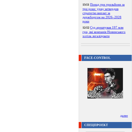
Понад три трильйони за
13:51
три роки: уряд затвердив
стратегію виплат за
держборгом на 2026–2028
роки
Суд арештував 197 млн
12:52
грн, які компанія Новинського
хотіла легалізувати
FACE-CONTROL
далее
СПЕЦПРОЕКТ