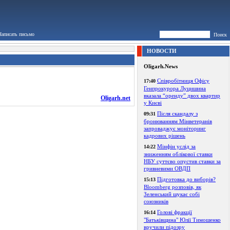
Написать письмо
Поиск
НОВОСТИ
Oligarh.News
Співробітниця Офісу
17:40
Генпрокурора Луцишина
вказала “оренду” двох квартир
Oligarh.net
у Києві
Після скандалу з
09:31
бронюванням Мінветеранів
запроваджує моніторинг
кадрових рішень
Мінфін услід за
14:22
зниженням облікової ставки
НБУ суттєво опустив ставки за
гривневими ОВДП
Підготовка до виборів?
15:13
Bloomberg розповів, як
Зеленський шукає собі
союзників
Голові фракції
16:14
"Батьківщина" Юлії Тимошенко
вручили підозру