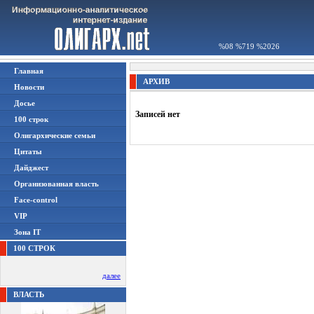
%08 %719 %2026
Главная
АРХИВ
Новости
Досье
Записей нет
100 строк
Олигархические семьи
Цитаты
Дайджест
Организованная власть
Face-control
VIP
Зона IT
100 СТРОК
далее
ВЛАСТЬ