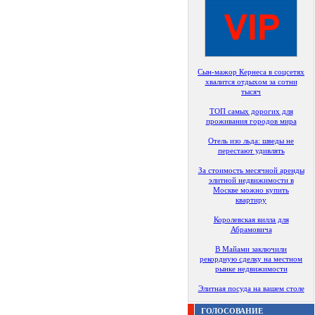
Сын-мажор Кернеса в соцсетях
хвалится отдыхом за сотни
тысяч
ТОП самых дорогих для
проживания городов мира
Отель изо льда: шведы не
перестают удивлять
За стоимость месячной аренды
элитной недвижимости в
Москве можно купить
квартиру
Королевская вилла для
Абрамовича
В Майами заключили
рекордную сделку на местном
рынке недвижимости
Элитная посуда на вашем столе
ГОЛОСОВАНИЕ