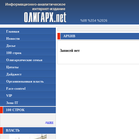
%08 %354 %2026
Главная
АРХИВ
Новости
Досье
Записей нет
100 строк
Олигархические семьи
Цитаты
Дайджест
Организованная власть
Face-control
VIP
Зона IT
100 СТРОК
далее
ВЛАСТЬ