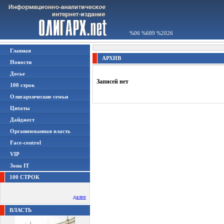
%06 %689 %2026
Главная
АРХИВ
Новости
Досье
Записей нет
100 строк
Олигархические семьи
Цитаты
Дайджест
Организованная власть
Face-control
VIP
Зона IT
100 СТРОК
далее
ВЛАСТЬ