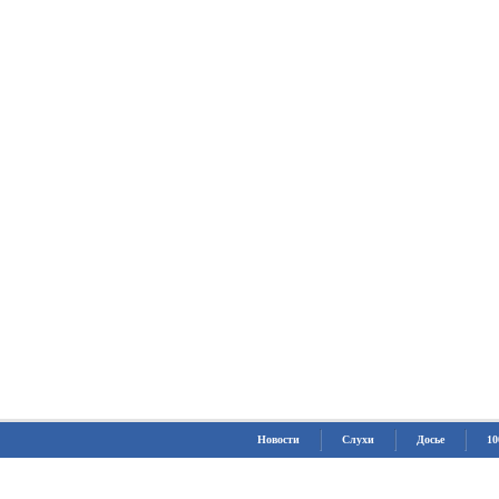
Новости
Слухи
Досье
10