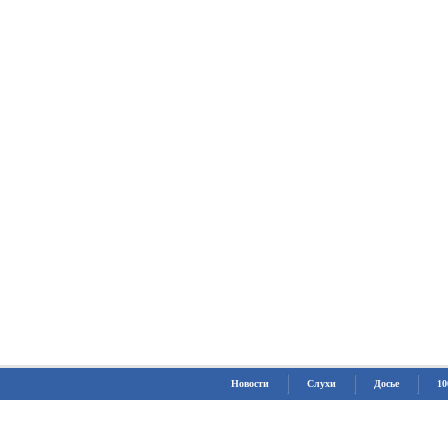
Новости
Слухи
Досье
10