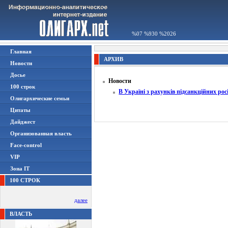
%07 %930 %2026
Главная
АРХИВ
Новости
Досье
Новости
100 строк
В Україні з рахунків підсанкційних рос
Олигархические семьи
Цитаты
Дайджест
Организованная власть
Face-control
VIP
Зона IT
100 СТРОК
далее
ВЛАСТЬ