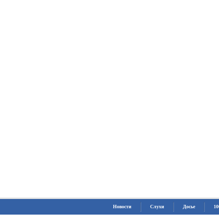
Новости
Слухи
Досье
10