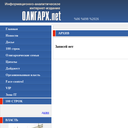
%06 %698 %2026
Главная
АРХИВ
Новости
Досье
Записей нет
100 строк
Олигархические семьи
Цитаты
Дайджест
Организованная власть
Face-control
VIP
Зона IT
100 СТРОК
далее
ВЛАСТЬ