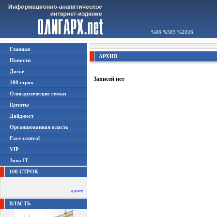
%08 %585 %2026
Главная
АРХИВ
Новости
Досье
Записей нет
100 строк
Олигархические семьи
Цитаты
Дайджест
Организованная власть
Face-control
VIP
Зона IT
100 СТРОК
далее
ВЛАСТЬ