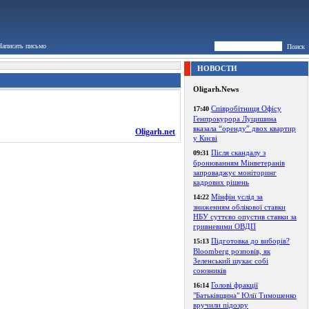
Написать письмо
Поиск
НОВОСТИ
Oligarh.News
Співробітниця Офісу
17:40
Генпрокурора Луцишина
вказала “оренду” двох квартир
Oligarh.net
у Києві
Після скандалу з
09:31
бронюванням Мінветеранів
запроваджує моніторинг
кадрових рішень
Мінфін услід за
14:22
зниженням облікової ставки
НБУ суттєво опустив ставки за
гривневими ОВДП
Підготовка до виборів?
15:13
Bloomberg розповів, як
Зеленський шукає собі
союзників
Голові фракції
16:14
"Батьківщина" Юлії Тимошенко
вручили підозру