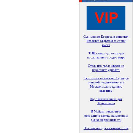
Сын-мажор Кернеса в соцсетях
хвалится отдыхом за сотни
тысяч
ТОП самых дорогих для
проживания городов мира
Отель изо льда: шведы не
перестают удивлять
За стоимость месячной аренды
элитной недвижимости в
Москве можно купить
квартиру
Королевская вилла для
Абрамовича
В Майами заключили
рекордную сделку на местном
рынке недвижимости
Элитная посуда на вашем столе