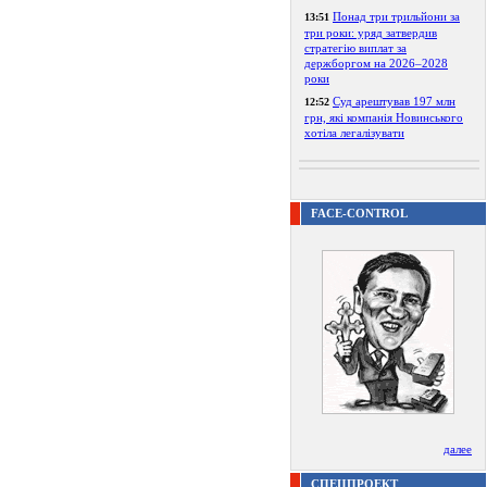
Понад три трильйони за
13:51
три роки: уряд затвердив
стратегію виплат за
держборгом на 2026–2028
роки
Суд арештував 197 млн
12:52
грн, які компанія Новинського
хотіла легалізувати
FACE-CONTROL
далее
СПЕЦПРОЕКТ