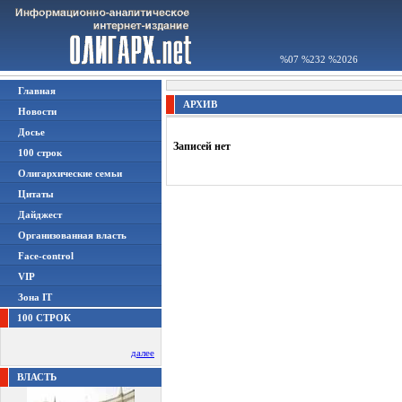
%07 %232 %2026
Главная
АРХИВ
Новости
Досье
Записей нет
100 строк
Олигархические семьи
Цитаты
Дайджест
Организованная власть
Face-control
VIP
Зона IT
100 СТРОК
далее
ВЛАСТЬ