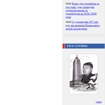
Понад три трильйони за
13:51
три роки: уряд затвердив
стратегію виплат за
держборгом на 2026–2028
роки
Суд арештував 197 млн
12:52
грн, які компанія Новинського
хотіла легалізувати
FACE-CONTROL
далее