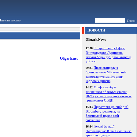
Написать письмо
Поиск
НОВОСТИ
Oligarh.News
Співробітниця Офісу
17:40
Генпрокурора Луцишина
вказала “оренду” двох квартир
Oligarh.net
у Києві
Після скандалу з
09:31
бронюванням Мінветеранів
запроваджує моніторинг
кадрових рішень
Мінфін услід за
14:22
зниженням облікової ставки
НБУ суттєво опустив ставки за
гривневими ОВДП
Підготовка до виборів?
15:13
Bloomberg розповів, як
Зеленський шукає собі
союзників
Голові фракції
16:14
"Батьківщина" Юлії Тимошенко
вручили підозру