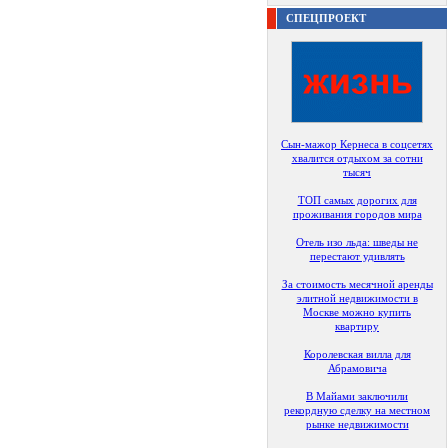
СПЕЦПРОЕКТ
Сын-мажор Кернеса в соцсетях
хвалится отдыхом за сотни
тысяч
ТОП самых дорогих для
проживания городов мира
Отель изо льда: шведы не
перестают удивлять
За стоимость месячной аренды
элитной недвижимости в
Москве можно купить
квартиру
Королевская вилла для
Абрамовича
В Майами заключили
рекордную сделку на местном
рынке недвижимости