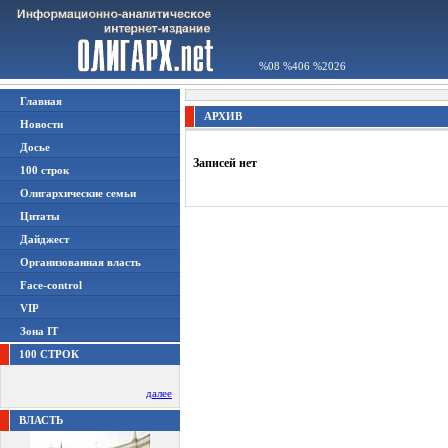
%08 %406 %2026
Главная
АРХИВ
Новости
Досье
Записей нет
100 строк
Олигархические семьи
Цитаты
Дайджест
Организованная власть
Face-control
VIP
Зона IT
100 СТРОК
далее
ВЛАСТЬ