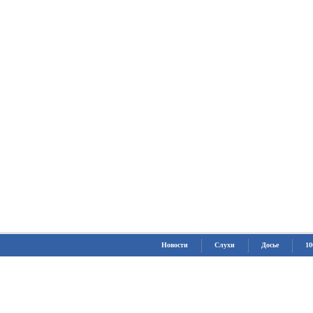
Новости
Слухи
Досье
10