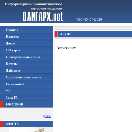
%08 %340 %2026
Главная
АРХИВ
Новости
Досье
Записей нет
100 строк
Олигархические семьи
Цитаты
Дайджест
Организованная власть
Face-control
VIP
Зона IT
100 СТРОК
далее
ВЛАСТЬ