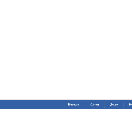
Новости
Слухи
Досье
10