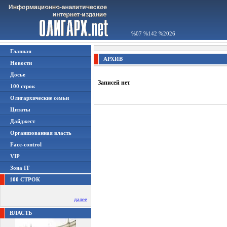
%07 %142 %2026
Главная
АРХИВ
Новости
Досье
Записей нет
100 строк
Олигархические семьи
Цитаты
Дайджест
Организованная власть
Face-control
VIP
Зона IT
100 СТРОК
далее
ВЛАСТЬ