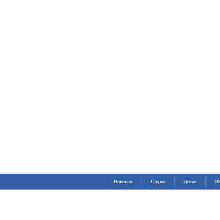
Новости
Слухи
Досье
10