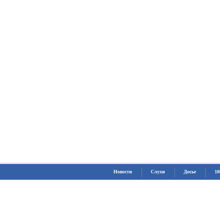
Новости
Слухи
Досье
10