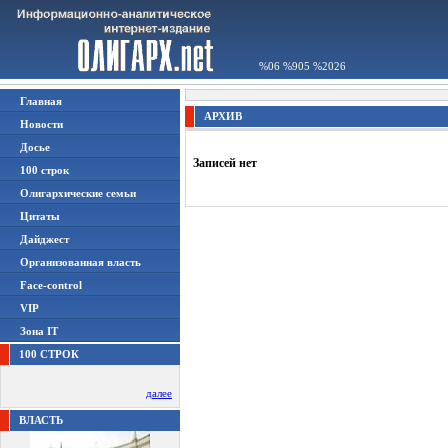
%06 %905 %2026
Главная
АРХИВ
Новости
Досье
Записей нет
100 строк
Олигархические семьи
Цитаты
Дайджест
Организованная власть
Face-control
VIP
Зона IT
100 СТРОК
далее
ВЛАСТЬ