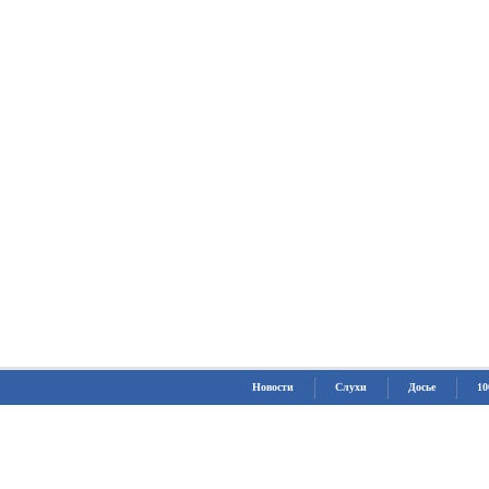
Новости
Слухи
Досье
10