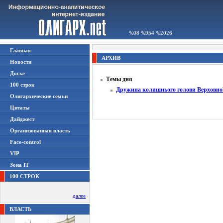
%08 %954 %2026
Главная
АРХИВ
Новости
Досье
Темы дня
100 строк
Дружина колишнього голови Верховної
Олигархические семьи
Цитаты
Дайджест
Организованная власть
Face-control
VIP
Зона IT
100 СТРОК
далее
ВЛАСТЬ