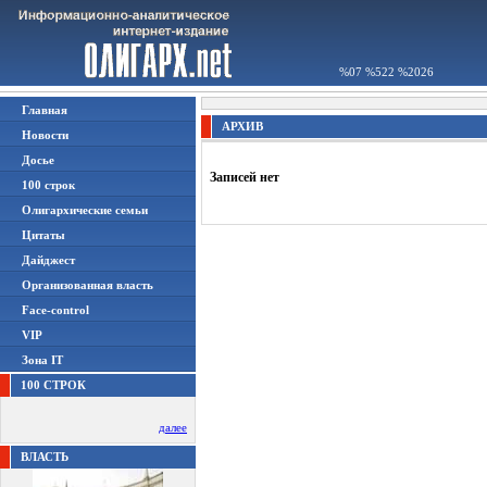
%07 %522 %2026
Главная
АРХИВ
Новости
Досье
Записей нет
100 строк
Олигархические семьи
Цитаты
Дайджест
Организованная власть
Face-control
VIP
Зона IT
100 СТРОК
далее
ВЛАСТЬ