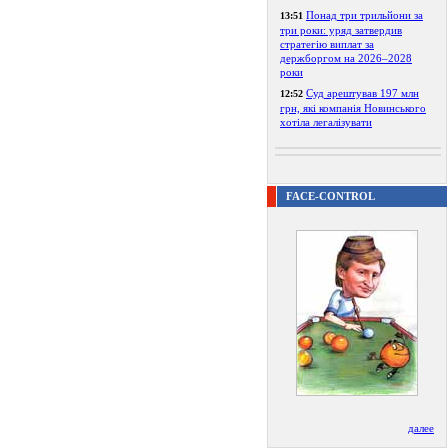
Понад три трильйони за
13:51
три роки: уряд затвердив
стратегію виплат за
держборгом на 2026–2028
роки
Суд арештував 197 млн
12:52
грн, які компанія Новинського
хотіла легалізувати
FACE-CONTROL
далее