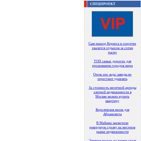
СПЕЦПРОЕКТ
Сын-мажор Кернеса в соцсетях
хвалится отдыхом за сотни
тысяч
ТОП самых дорогих для
проживания городов мира
Отель изо льда: шведы не
перестают удивлять
За стоимость месячной аренды
элитной недвижимости в
Москве можно купить
квартиру
Королевская вилла для
Абрамовича
В Майами заключили
рекордную сделку на местном
рынке недвижимости
Элитная посуда на вашем столе