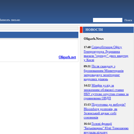
Написать письмо
Поиск
НОВОСТИ
Oligarh.News
Співробітниця Офісу
17:40
Генпрокурора Луцишина
вказала “оренду” двох квартир
Oligarh.net
у Києві
Після скандалу з
09:31
бронюванням Мінветеранів
запроваджує моніторинг
кадрових рішень
Мінфін услід за
14:22
зниженням облікової ставки
НБУ суттєво опустив ставки за
гривневими ОВДП
Підготовка до виборів?
15:13
Bloomberg розповів, як
Зеленський шукає собі
союзників
Голові фракції
16:14
"Батьківщина" Юлії Тимошенко
вручили підозру