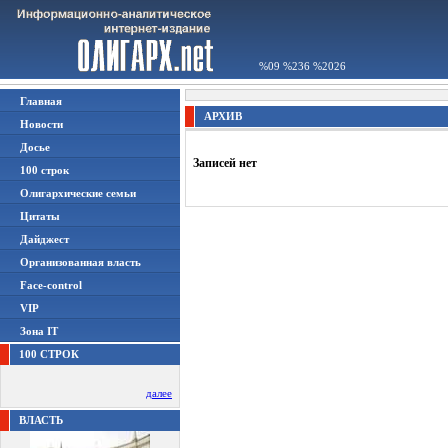
%09 %236 %2026
Главная
АРХИВ
Новости
Досье
Записей нет
100 строк
Олигархические семьи
Цитаты
Дайджест
Организованная власть
Face-control
VIP
Зона IT
100 СТРОК
далее
ВЛАСТЬ