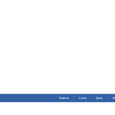
Новости
Слухи
Досье
10