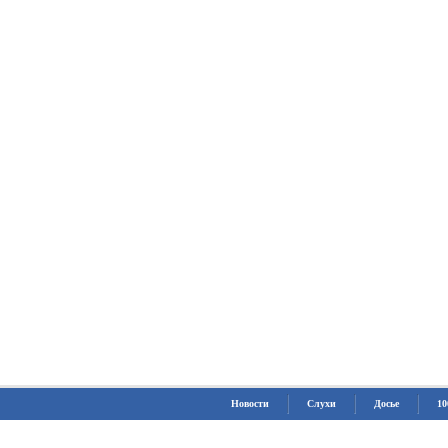
Новости
Слухи
Досье
10