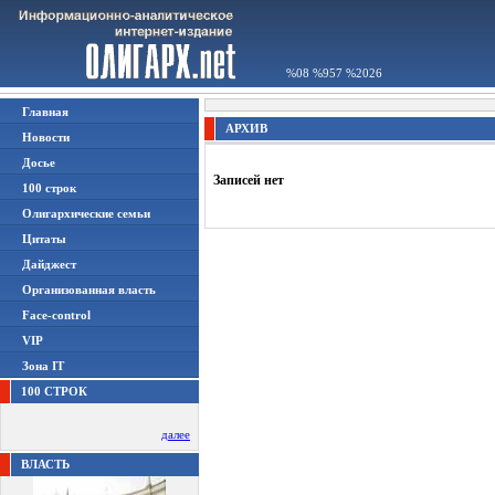
%08 %957 %2026
Главная
АРХИВ
Новости
Досье
Записей нет
100 строк
Олигархические семьи
Цитаты
Дайджест
Организованная власть
Face-control
VIP
Зона IT
100 СТРОК
далее
ВЛАСТЬ