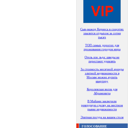
Сын-мажор Кернеса в соцсетях
хвалится отдыхом за сотни
тысяч
ТОП самых дорогих для
проживания городов мира
Отель изо льда: шведы не
перестают удивлять
За стоимость месячной аренды
элитной недвижимости в
Москве можно купить
квартиру
Королевская вилла для
Абрамовича
В Майами заключили
рекордную сделку на местном
рынке недвижимости
Элитная посуда на вашем столе
ГОЛОСОВАНИЕ