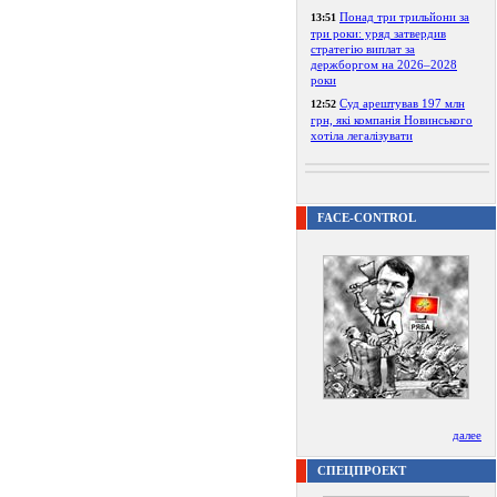
Понад три трильйони за
13:51
три роки: уряд затвердив
стратегію виплат за
держборгом на 2026–2028
роки
Суд арештував 197 млн
12:52
грн, які компанія Новинського
хотіла легалізувати
FACE-CONTROL
далее
СПЕЦПРОЕКТ