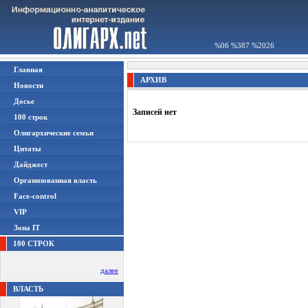
%06 %387 %2026
Главная
АРХИВ
Новости
Досье
Записей нет
100 строк
Олигархические семьи
Цитаты
Дайджест
Организованная власть
Face-control
VIP
Зона IT
100 СТРОК
далее
ВЛАСТЬ