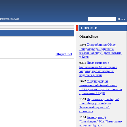
Написать письмо
Поиск
НОВОСТИ
Oligarh.News
Співробітниця Офісу
17:40
Генпрокурора Луцишина
вказала “оренду” двох квартир
Oligarh.net
у Києві
Після скандалу з
09:31
бронюванням Мінветеранів
запроваджує моніторинг
кадрових рішень
Мінфін услід за
14:22
зниженням облікової ставки
НБУ суттєво опустив ставки за
гривневими ОВДП
Підготовка до виборів?
15:13
Bloomberg розповів, як
Зеленський шукає собі
союзників
Голові фракції
16:14
"Батьківщина" Юлії Тимошенко
вручили підозру