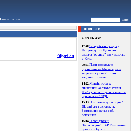
Написать письмо
Поиск
НОВОСТИ
Oligarh.News
Співробітниця Офісу
17:40
Генпрокурора Луцишина
вказала “оренду” двох квартир
Oligarh.net
у Києві
Після скандалу з
09:31
бронюванням Мінветеранів
запроваджує моніторинг
кадрових рішень
Мінфін услід за
14:22
зниженням облікової ставки
НБУ суттєво опустив ставки за
гривневими ОВДП
Підготовка до виборів?
15:13
Bloomberg розповів, як
Зеленський шукає собі
союзників
Голові фракції
16:14
"Батьківщина" Юлії Тимошенко
вручили підозру