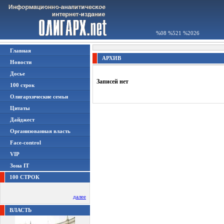
%08 %521 %2026
Главная
АРХИВ
Новости
Досье
Записей нет
100 строк
Олигархические семьи
Цитаты
Дайджест
Организованная власть
Face-control
VIP
Зона IT
100 СТРОК
далее
ВЛАСТЬ