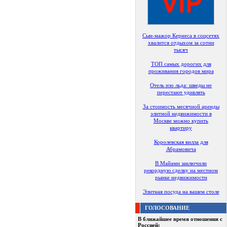
Сын-мажор Кернеса в соцсетях
хвалится отдыхом за сотни
тысяч
ТОП самых дорогих для
проживания городов мира
Отель изо льда: шведы не
перестают удивлять
За стоимость месячной аренды
элитной недвижимости в
Москве можно купить
квартиру
Королевская вилла для
Абрамовича
В Майами заключили
рекордную сделку на местном
рынке недвижимости
Элитная посуда на вашем столе
ГОЛОСОВАНИЕ
В ближайшее время отношения с
Россией: