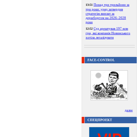
Понад три трильйони за
13:51
три роки: уряд затвердив
стратегію виплат за
держборгом на 2026–2028
роки
Суд арештував 197 млн
12:52
грн, які компанія Новинського
хотіла легалізувати
FACE-CONTROL
далее
СПЕЦПРОЕКТ