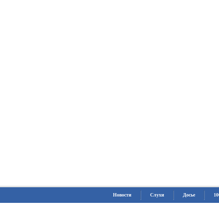
Новости
Слухи
Досье
10