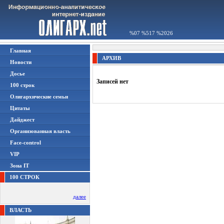
%07 %517 %2026
Главная
АРХИВ
Новости
Досье
Записей нет
100 строк
Олигархические семьи
Цитаты
Дайджест
Организованная власть
Face-control
VIP
Зона IT
100 СТРОК
далее
ВЛАСТЬ