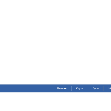
Новости
Слухи
Досье
10