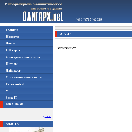
%08 %715 %2026
Главная
АРХИВ
Новости
Досье
Записей нет
100 строк
Олигархические семьи
Цитаты
Дайджест
Организованная власть
Face-control
VIP
Зона IT
100 СТРОК
далее
ВЛАСТЬ