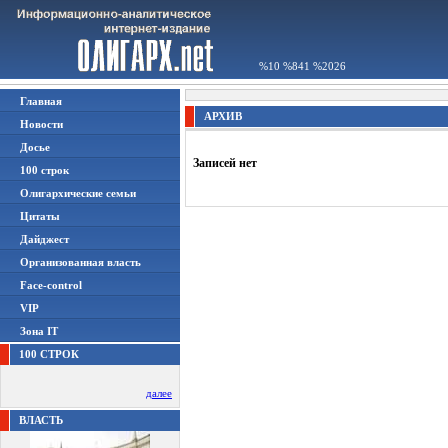
%10 %841 %2026
Главная
АРХИВ
Новости
Досье
Записей нет
100 строк
Олигархические семьи
Цитаты
Дайджест
Организованная власть
Face-control
VIP
Зона IT
100 СТРОК
далее
ВЛАСТЬ