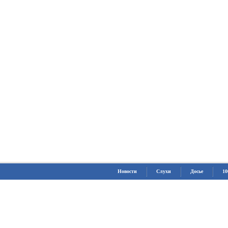
Новости
Слухи
Досье
10