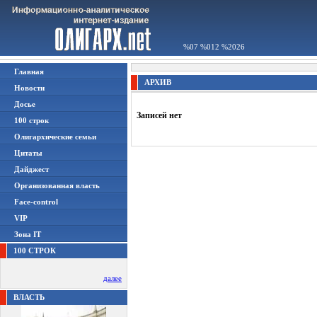
%07 %012 %2026
Главная
АРХИВ
Новости
Досье
Записей нет
100 строк
Олигархические семьи
Цитаты
Дайджест
Организованная власть
Face-control
VIP
Зона IT
100 СТРОК
далее
ВЛАСТЬ