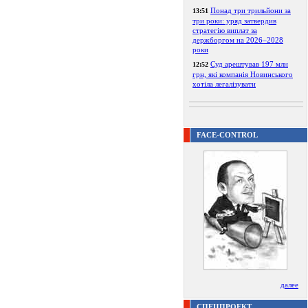
Понад три трильйони за
13:51
три роки: уряд затвердив
стратегію виплат за
держборгом на 2026–2028
роки
Суд арештував 197 млн
12:52
грн, які компанія Новинського
хотіла легалізувати
FACE-CONTROL
далее
СПЕЦПРОЕКТ