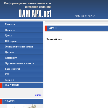
%07 %034 %2026
Главная
АРХИВ
Новости
Досье
Записей нет
100 строк
Олигархические семьи
Цитаты
Дайджест
Организованная власть
Face-control
VIP
Зона IT
100 СТРОК
далее
ВЛАСТЬ