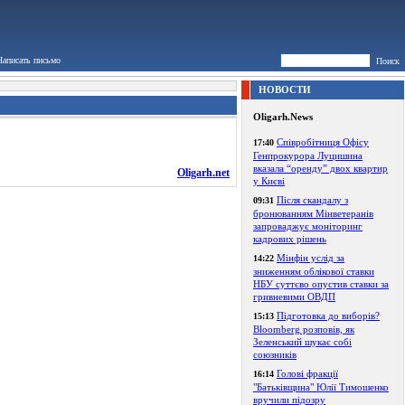
Написать письмо
Поиск
НОВОСТИ
Oligarh.News
Співробітниця Офісу
17:40
Генпрокурора Луцишина
вказала “оренду” двох квартир
Oligarh.net
у Києві
Після скандалу з
09:31
бронюванням Мінветеранів
запроваджує моніторинг
кадрових рішень
Мінфін услід за
14:22
зниженням облікової ставки
НБУ суттєво опустив ставки за
гривневими ОВДП
Підготовка до виборів?
15:13
Bloomberg розповів, як
Зеленський шукає собі
союзників
Голові фракції
16:14
"Батьківщина" Юлії Тимошенко
вручили підозру