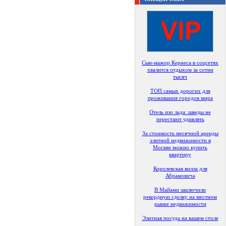
Сын-мажор Кернеса в соцсетях
хвалится отдыхом за сотни
тысяч
ТОП самых дорогих для
проживания городов мира
Отель изо льда: шведы не
перестают удивлять
За стоимость месячной аренды
элитной недвижимости в
Москве можно купить
квартиру
Королевская вилла для
Абрамовича
В Майами заключили
рекордную сделку на местном
рынке недвижимости
Элитная посуда на вашем столе