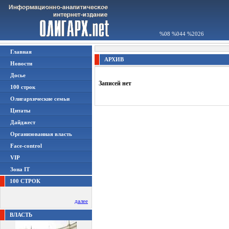
%08 %044 %2026
Главная
АРХИВ
Новости
Досье
Записей нет
100 строк
Олигархические семьи
Цитаты
Дайджест
Организованная власть
Face-control
VIP
Зона IT
100 СТРОК
далее
ВЛАСТЬ