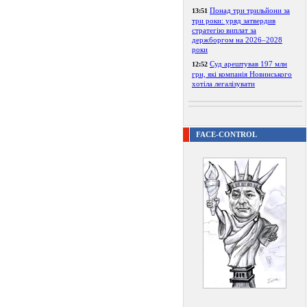
Понад три трильйони за
13:51
три роки: уряд затвердив
стратегію виплат за
держборгом на 2026–2028
роки
Суд арештував 197 млн
12:52
грн, які компанія Новинського
хотіла легалізувати
FACE-CONTROL