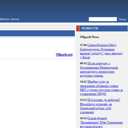
Написать письмо
Поиск
НОВОСТИ
Oligarh.News
Співробітниця Офісу
17:40
Генпрокурора Луцишина
вказала “оренду” двох квартир
Oligarh.net
у Києві
Після скандалу з
09:31
бронюванням Мінветеранів
запроваджує моніторинг
кадрових рішень
Мінфін услід за
14:22
зниженням облікової ставки
НБУ суттєво опустив ставки за
гривневими ОВДП
Підготовка до виборів?
15:13
Bloomberg розповів, як
Зеленський шукає собі
союзників
Голові фракції
16:14
"Батьківщина" Юлії Тимошенко
вручили підозру