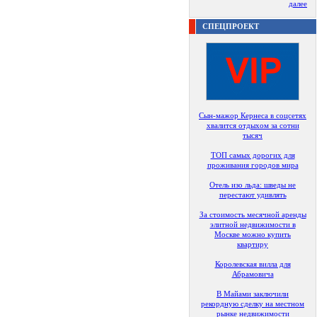
далее
СПЕЦПРОЕКТ
Сын-мажор Кернеса в соцсетях
хвалится отдыхом за сотни
тысяч
ТОП самых дорогих для
проживания городов мира
Отель изо льда: шведы не
перестают удивлять
За стоимость месячной аренды
элитной недвижимости в
Москве можно купить
квартиру
Королевская вилла для
Абрамовича
В Майами заключили
рекордную сделку на местном
рынке недвижимости