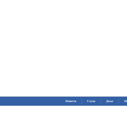
Новости
Слухи
Досье
10