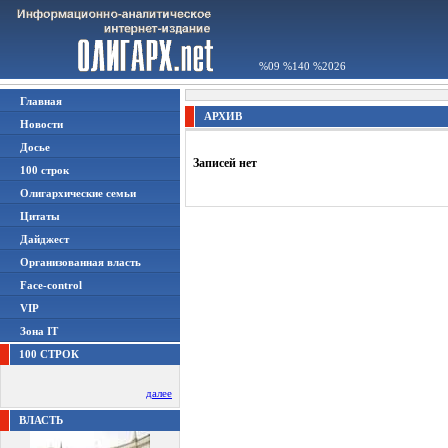
%09 %140 %2026
Главная
АРХИВ
Новости
Досье
Записей нет
100 строк
Олигархические семьи
Цитаты
Дайджест
Организованная власть
Face-control
VIP
Зона IT
100 СТРОК
далее
ВЛАСТЬ