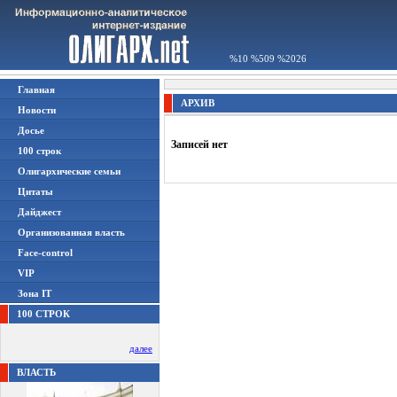
%10 %509 %2026
Главная
АРХИВ
Новости
Досье
Записей нет
100 строк
Олигархические семьи
Цитаты
Дайджест
Организованная власть
Face-control
VIP
Зона IT
100 СТРОК
далее
ВЛАСТЬ