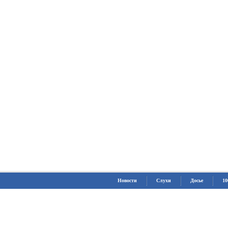
Новости
Слухи
Досье
10