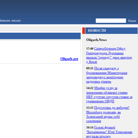
Написать письмо
Поиск
НОВОСТИ
Oligarh.News
Співробітниця Офісу
17:40
Генпрокурора Луцишина
вказала “оренду” двох квартир
Oligarh.net
у Києві
Після скандалу з
09:31
бронюванням Мінветеранів
запроваджує моніторинг
кадрових рішень
Мінфін услід за
14:22
зниженням облікової ставки
НБУ суттєво опустив ставки за
гривневими ОВДП
Підготовка до виборів?
15:13
Bloomberg розповів, як
Зеленський шукає собі
союзників
Голові фракції
16:14
"Батьківщина" Юлії Тимошенко
вручили підозру