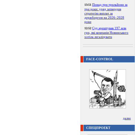
Понад три трильйони за
13:51
три роки: уряд затвердив
стратегію виплат за
держборгом на 2026–2028
роки
Суд арештував 197 млн
12:52
грн, які компанія Новинського
хотіла легалізувати
FACE-CONTROL
далее
СПЕЦПРОЕКТ