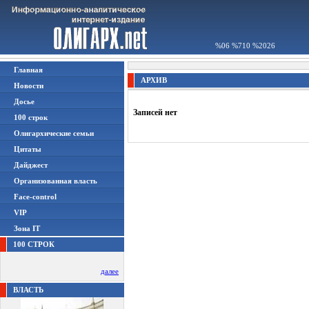
%06 %710 %2026
Главная
АРХИВ
Новости
Досье
Записей нет
100 строк
Олигархические семьи
Цитаты
Дайджест
Организованная власть
Face-control
VIP
Зона IT
100 СТРОК
далее
ВЛАСТЬ