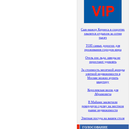
Сын-мажор Кернеса в соцсетях
хвалится отдыхом за сотни
тысяч
ТОП самых дорогих для
проживания городов мира
Отель изо льда: шведы не
перестают удивлять
За стоимость месячной аренды
элитной недвижимости в
Москве можно купить
квартиру
Королевская вилла для
Абрамовича
В Майами заключили
рекордную сделку на местном
рынке недвижимости
Элитная посуда на вашем столе
ГОЛОСОВАНИЕ