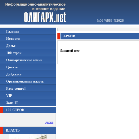
%06 %888 %2026
Главная
АРХИВ
Новости
Досье
Записей нет
100 строк
Олигархические семьи
Цитаты
Дайджест
Организованная власть
Face-control
VIP
Зона IT
100 СТРОК
далее
ВЛАСТЬ