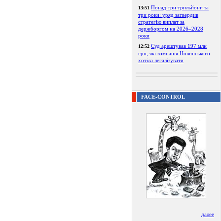
Понад три трильйони за
13:51
три роки: уряд затвердив
стратегію виплат за
держборгом на 2026–2028
роки
Суд арештував 197 млн
12:52
грн, які компанія Новинського
хотіла легалізувати
FACE-CONTROL
далее