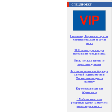
СПЕЦПРОЕКТ
Сын-мажор Кернеса в соцсетях
хвалится отдыхом за сотни
тысяч
ТОП самых дорогих для
проживания городов мира
Отель изо льда: шведы не
перестают удивлять
За стоимость месячной аренды
элитной недвижимости в
Москве можно купить
квартиру
Королевская вилла для
Абрамовича
В Майами заключили
рекордную сделку на местном
рынке недвижимости