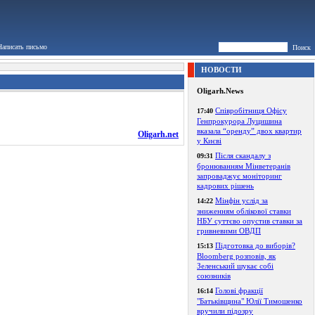
Написать письмо
Поиск
НОВОСТИ
Oligarh.News
Співробітниця Офісу
17:40
Генпрокурора Луцишина
вказала “оренду” двох квартир
Oligarh.net
у Києві
Після скандалу з
09:31
бронюванням Мінветеранів
запроваджує моніторинг
кадрових рішень
Мінфін услід за
14:22
зниженням облікової ставки
НБУ суттєво опустив ставки за
гривневими ОВДП
Підготовка до виборів?
15:13
Bloomberg розповів, як
Зеленський шукає собі
союзників
Голові фракції
16:14
"Батьківщина" Юлії Тимошенко
вручили підозру