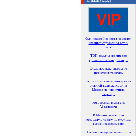
СПЕЦПРОЕКТ
Сын-мажор Кернеса в соцсетях
хвалится отдыхом за сотни
тысяч
ТОП самых дорогих для
проживания городов мира
Отель изо льда: шведы не
перестают удивлять
За стоимость месячной аренды
элитной недвижимости в
Москве можно купить
квартиру
Королевская вилла для
Абрамовича
В Майами заключили
рекордную сделку на местном
рынке недвижимости
Элитная посуда на вашем столе