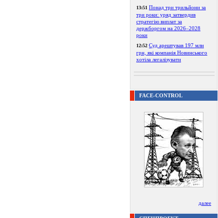
Понад три трильйони за
13:51
три роки: уряд затвердив
стратегію виплат за
держборгом на 2026–2028
роки
Суд арештував 197 млн
12:52
грн, які компанія Новинського
хотіла легалізувати
FACE-CONTROL
далее