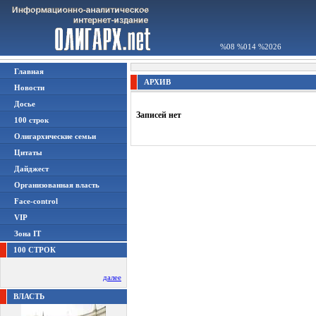
%08 %014 %2026
Главная
АРХИВ
Новости
Досье
Записей нет
100 строк
Олигархические семьи
Цитаты
Дайджест
Организованная власть
Face-control
VIP
Зона IT
100 СТРОК
далее
ВЛАСТЬ