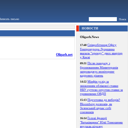
Написать письмо
Поиск
НОВОСТИ
Oligarh.News
Співробітниця Офісу
17:40
Генпрокурора Луцишина
вказала “оренду” двох квартир
Oligarh.net
у Києві
Після скандалу з
09:31
бронюванням Мінветеранів
запроваджує моніторинг
кадрових рішень
Мінфін услід за
14:22
зниженням облікової ставки
НБУ суттєво опустив ставки за
гривневими ОВДП
Підготовка до виборів?
15:13
Bloomberg розповів, як
Зеленський шукає собі
союзників
Голові фракції
16:14
"Батьківщина" Юлії Тимошенко
вручили підозру