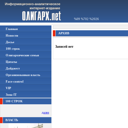
%09 %702 %2026
Главная
АРХИВ
Новости
Досье
Записей нет
100 строк
Олигархические семьи
Цитаты
Дайджест
Организованная власть
Face-control
VIP
Зона IT
100 СТРОК
далее
ВЛАСТЬ