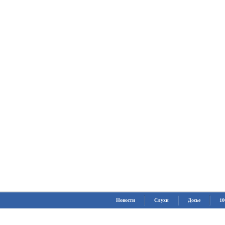
Новости
Слухи
Досье
10