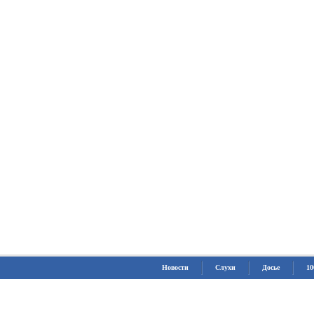
Новости
Слухи
Досье
10