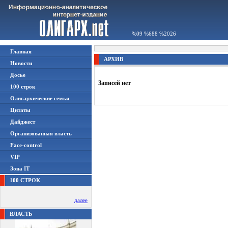
%09 %688 %2026
Главная
АРХИВ
Новости
Досье
Записей нет
100 строк
Олигархические семьи
Цитаты
Дайджест
Организованная власть
Face-control
VIP
Зона IT
100 СТРОК
далее
ВЛАСТЬ