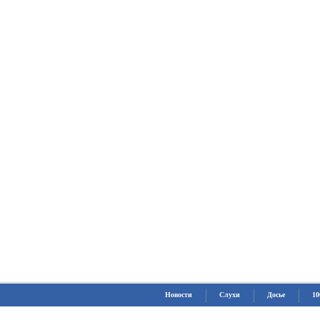
Новости
Слухи
Досье
10