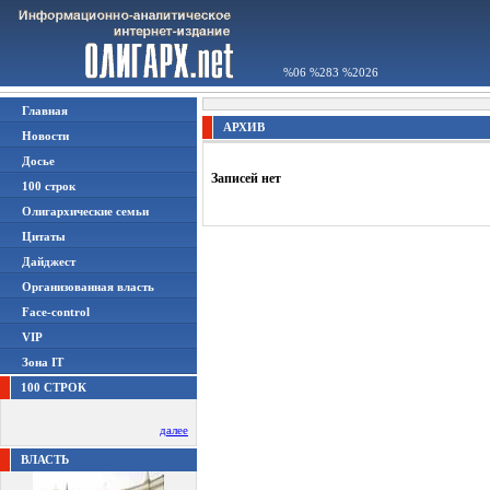
%06 %283 %2026
Главная
АРХИВ
Новости
Досье
Записей нет
100 строк
Олигархические семьи
Цитаты
Дайджест
Организованная власть
Face-control
VIP
Зона IT
100 СТРОК
далее
ВЛАСТЬ