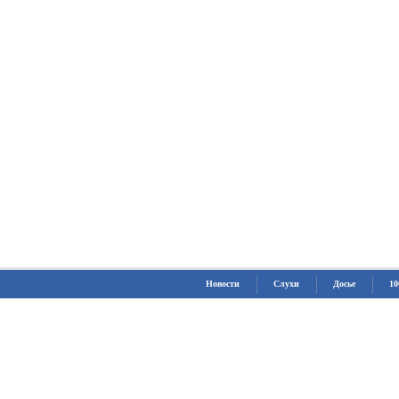
Новости
Слухи
Досье
10