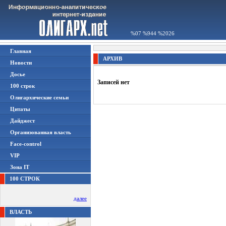
%07 %944 %2026
Главная
АРХИВ
Новости
Досье
Записей нет
100 строк
Олигархические семьи
Цитаты
Дайджест
Организованная власть
Face-control
VIP
Зона IT
100 СТРОК
далее
ВЛАСТЬ