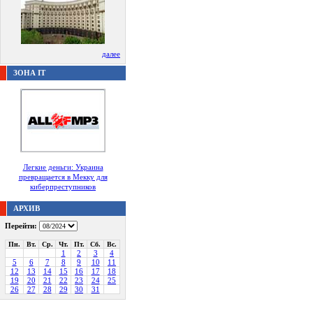
далее
ЗОНА IT
Легкие деньги: Украина
превращается в Мекку для
киберпреступников
АРХИВ
Перейти:
Пн.
Вт.
Ср.
Чт.
Пт.
Сб.
Вс.
1
2
3
4
5
6
7
8
9
10
11
12
13
14
15
16
17
18
19
20
21
22
23
24
25
26
27
28
29
30
31