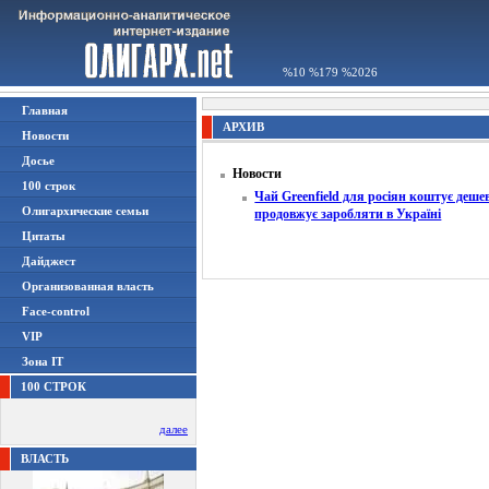
%10 %179 %2026
Главная
АРХИВ
Новости
Досье
Новости
100 строк
Чай Greenfield для росіян коштує деше
Олигархические семьи
продовжує заробляти в Україні
Цитаты
Дайджест
Организованная власть
Face-control
VIP
Зона IT
100 СТРОК
далее
ВЛАСТЬ