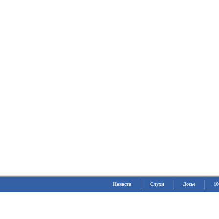
Новости
Слухи
Досье
10