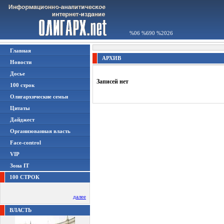
%06 %690 %2026
Главная
АРХИВ
Новости
Досье
Записей нет
100 строк
Олигархические семьи
Цитаты
Дайджест
Организованная власть
Face-control
VIP
Зона IT
100 СТРОК
далее
ВЛАСТЬ