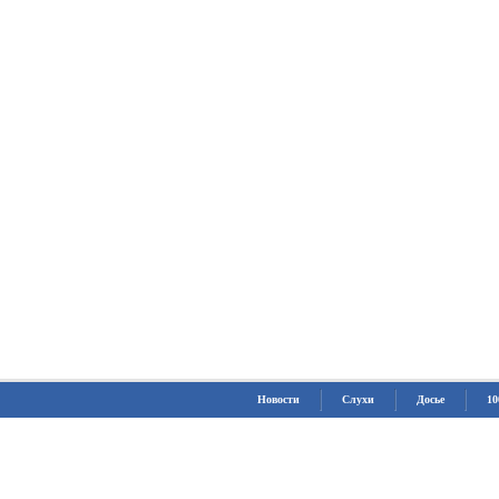
Новости
Слухи
Досье
10