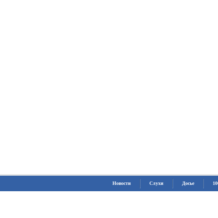
Новости
Слухи
Досье
10