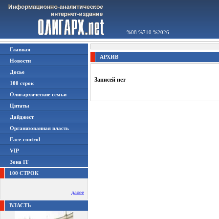
%08 %710 %2026
Главная
АРХИВ
Новости
Досье
Записей нет
100 строк
Олигархические семьи
Цитаты
Дайджест
Организованная власть
Face-control
VIP
Зона IT
100 СТРОК
далее
ВЛАСТЬ