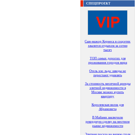
СПЕЦПРОЕКТ
Сын-мажор Кернеса в соцсетях
хвалится отдыхом за сотни
тысяч
ТОП самых дорогих для
проживания городов мира
Отель изо льда: шведы не
перестают удивлять
За стоимость месячной аренды
элитной недвижимости в
Москве можно купить
квартиру
Королевская вилла для
Абрамовича
В Майами заключили
рекордную сделку на местном
рынке недвижимости
Элитная посуда на вашем столе