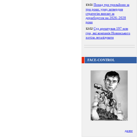
Понад три трильйони за
13:51
три роки: уряд затвердив
стратегію виплат за
держборгом на 2026–2028
роки
Суд арештував 197 млн
12:52
грн, які компанія Новинського
хотіла легалізувати
FACE-CONTROL
далее