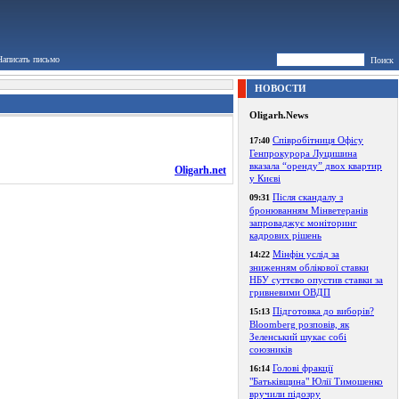
Написать письмо
Поиск
НОВОСТИ
Oligarh.News
Співробітниця Офісу
17:40
Генпрокурора Луцишина
вказала “оренду” двох квартир
Oligarh.net
у Києві
Після скандалу з
09:31
бронюванням Мінветеранів
запроваджує моніторинг
кадрових рішень
Мінфін услід за
14:22
зниженням облікової ставки
НБУ суттєво опустив ставки за
гривневими ОВДП
Підготовка до виборів?
15:13
Bloomberg розповів, як
Зеленський шукає собі
союзників
Голові фракції
16:14
"Батьківщина" Юлії Тимошенко
вручили підозру