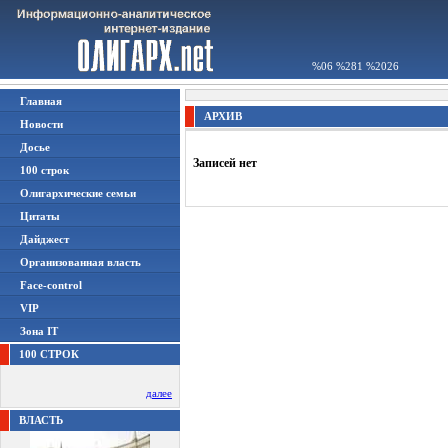
%06 %281 %2026
Главная
АРХИВ
Новости
Досье
Записей нет
100 строк
Олигархические семьи
Цитаты
Дайджест
Организованная власть
Face-control
VIP
Зона IT
100 СТРОК
далее
ВЛАСТЬ